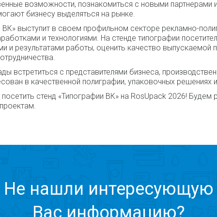
енные возможности, познакомиться с новыми партнерами и
огают бизнесу выделяться на рынке.
 ВК» выступит в своем профильном секторе рекламно-полиг
аработками и технологиями. На стенде типографии посетите
и и результатами работы, оценить качество выпускаемой п
отрудничества.
ды встретиться с представителями бизнеса, производственн
есован в качественной полиграфии, упаковочных решениях 
посетить стенд «Типографии ВК» на RosUpack 2026! Будем
проектам.
Не нашли интересующую
Вас информацию?