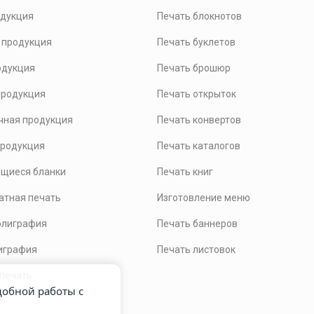
одукция
Печать блокнотов
 продукция
Печать буклетов
одукция
Печать брошюр
продукция
Печать открыток
чная продукция
Печать конвертов
продукция
Печать каталогов
щиеся бланки
Печать книг
тная печать
Изготовление меню
олиграфия
Печать баннеров
играфия
Печать листовок
 печать
удобной работы с