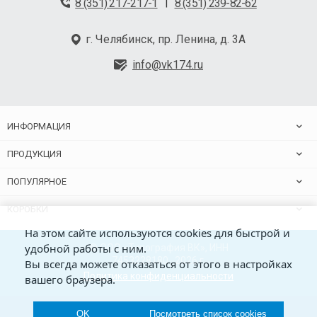
8 (351) 217-217-1
8 (351) 239-82-62
|
г. Челябинск, пр. Ленина, д. 3А
info@vk174.ru
ИНФОРМАЦИЯ
ПРОДУКЦИЯ
ПОПУЛЯРНОЕ
КОРОБКИ
На этом сайте используются cookies для быстрой и
удобной работы с ним.
© ООО «Типография ВК», ИНН
7453228180 , 2026 г.
Вы всегда можете отказаться от этого в настройках
Политика конфиденциальности
вашего браузера.
OK
Посмотреть список cookies