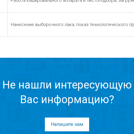
Работа кашировального аппарата и листоподбора; загруз
Нанесение выборочного лака; показ технологического п
Не нашли интересующую
Вас информацию?
Напишите нам