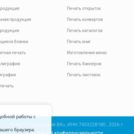
продукция
Печать открыток
чная продукция
Печать конвертов
продукция
Печать каталогов
щиеся бланки
Печать книг
тная печать
Изготовление меню
олиграфия
Печать баннеров
играфия
Печать листовок
 печать
удобной работы с
© ООО «Типография ВК», ИНН 7453228180 , 2026 г.
вашего браузера.
Политика конфиденциальности