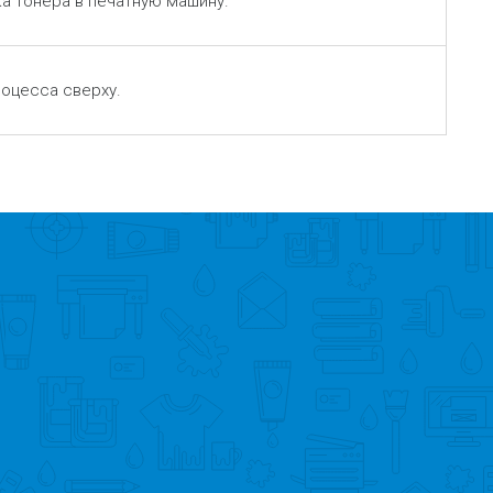
ка тонера в печатную машину.
роцесса сверху.