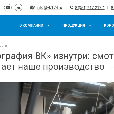
info@vk174.ru
|
8 (351) 217-217-1
8
О КОМПАНИИ
ПРОДУКЦИЯ
КОРО
ости
графия ВК» изнутри: смот
тает наше производство