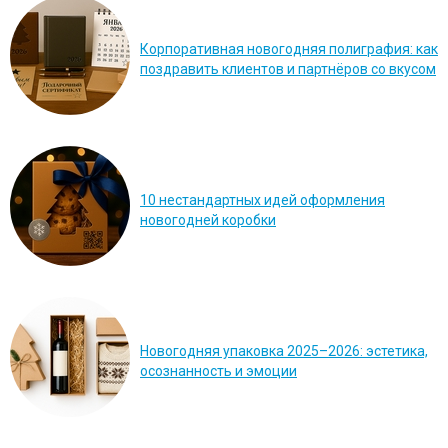
Корпоративная новогодняя полиграфия: как
поздравить клиентов и партнёров со вкусом
Перейти в галерею
10 нестандартных идей оформления
новогодней коробки
Новогодняя упаковка 2025–2026: эстетика,
осознанность и эмоции
Перейти в галерею
Перейти в галерею
Перейти в галерею
Перейти в галерею