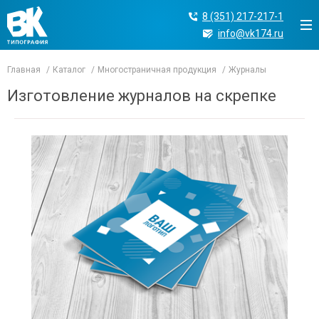
8 (351) 217-217-1
info@vk174.ru
Главная
Каталог
Многостраничная продукция
Журналы
Изготовление журналов на скрепке