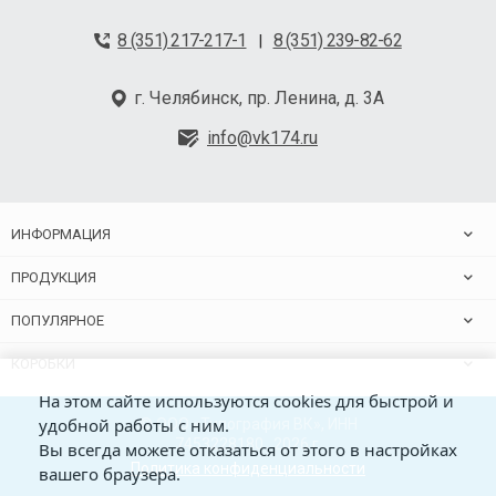
8 (351) 217-217-1
8 (351) 239-82-62
|
г. Челябинск, пр. Ленина, д. 3А
info@vk174.ru
ИНФОРМАЦИЯ
ПРОДУКЦИЯ
ПОПУЛЯРНОЕ
КОРОБКИ
На этом сайте используются cookies для быстрой и
удобной работы с ним.
© ООО «Типография ВК», ИНН
7453228180 , 2026 г.
Вы всегда можете отказаться от этого в настройках
Политика конфиденциальности
вашего браузера.