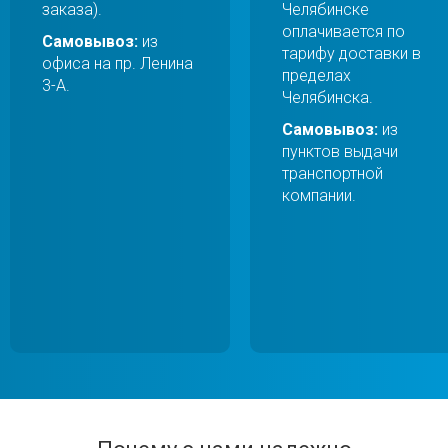
заказа).
Челябинске
оплачивается по
Самовывоз:
из
тарифу доставки в
офиса на пр. Ленина
пределах
3-А.
Челябинска.
Самовывоз:
из
пунктов выдачи
транспортной
компании.
Перейти в галерею
Перейти в галерею
Перейти в галерею