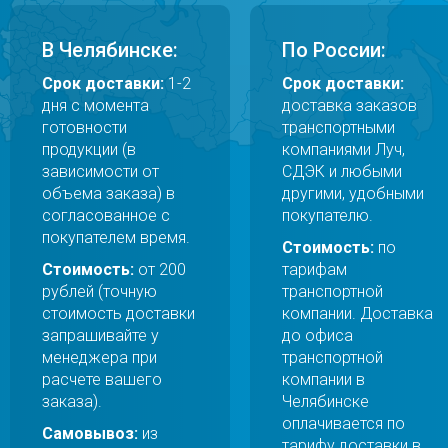
В Челябинске:
По России:
Срок доставки:
1-2
Срок доставки:
дня с момента
доставка заказов
готовности
транспортными
продукции (в
компаниями Луч,
зависимости от
СДЭК и любыми
объема заказа) в
другими, удобными
согласованное с
покупателю.
покупателем время.
Стоимость:
по
Стоимость:
от 200
тарифам
рублей (точную
транспортной
стоимость доставки
компании. Доставка
запрашивайте у
до офиса
менеджера при
транспортной
расчете вашего
компании в
заказа).
Челябинске
оплачивается по
Самовывоз:
из
тарифу доставки в