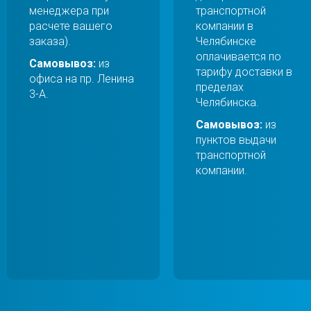
менеджера при
транспортной
расчете вашего
компании в
заказа).
Челябинске
оплачивается по
Самовывоз:
из
тарифу доставки в
офиса на пр. Ленина
пределах
3-А.
Челябинска.
Самовывоз:
из
пунктов выдачи
транспортной
компании.
Перейти в галерею
Перейти в галерею
Перейти в галерею