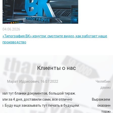
04.06.2026
«Типография ВК» изнутри: смотрите видео, как работает наше
производство
Клиенты о нас
Челябинское областное общественно-социальное
движение "За возрождение Урала", 20.09.2012
Выражаем благодарность коллективу типографии "ВК" за
оказанную поддержку в организации и проведении
торжественных мероприятий Движения "ЗВУ",