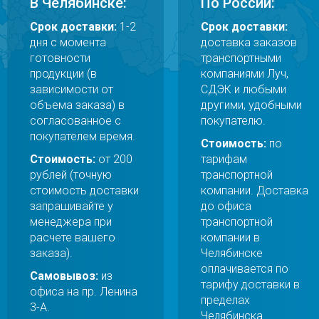
В Челябинске:
По России:
Срок доставки:
1-2
Срок доставки:
дня с момента
доставка заказов
готовности
транспортными
продукции (в
компаниями Луч,
зависимости от
СДЭК и любыми
объема заказа) в
другими, удобными
согласованное с
покупателю.
покупателем время.
Стоимость:
по
Стоимость:
от 200
тарифам
рублей (точную
транспортной
стоимость доставки
компании. Доставка
запрашивайте у
до офиса
менеджера при
транспортной
расчете вашего
компании в
заказа).
Челябинске
оплачивается по
Самовывоз:
из
тарифу доставки в
офиса на пр. Ленина
пределах
3-А.
Челябинска.