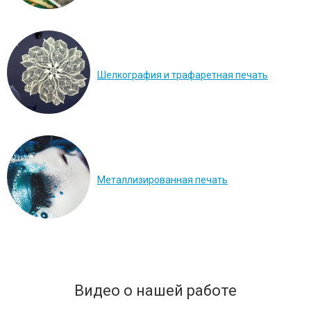
Шелкография и трафаретная печать
Перейти в галерею
Перейти в галерею
Перейти в галерею
Металлизированная печать
Видео о нашей работе