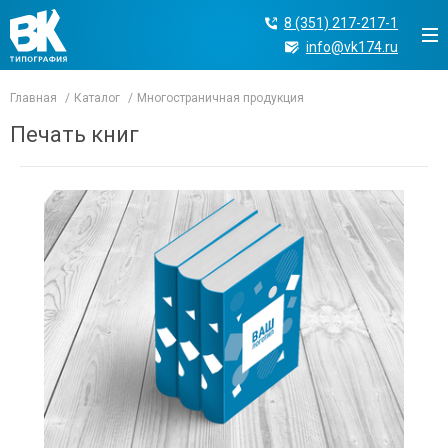
8 (351) 217-217-1
info@vk174.ru
Главная
Каталог
Многостраничная продукция
Печать книг