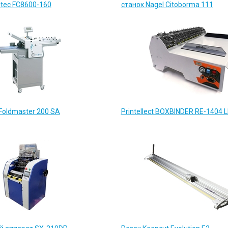
htec FC8600-160
станок Nagel Citoborma 111
oldmaster 200 SA
Printellect BOXBINDER RE-1404 