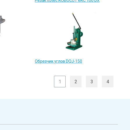
Резак Itotec ROBOCUT eRC 100 DX
Обрезчик углов DQJ-150
1
2
3
4