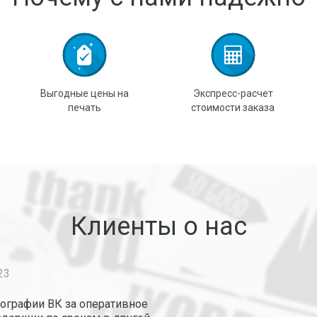
Выгодные цены на
Экспресс-расчет
печать
стоимости заказа
Клиенты о нас
универсальных паровых установок "Юнистим" г. Миасс., 14.
м коллектив "Типографии ВК" за оперативную и качественн
Перейти в галерею
Перейти в галерею
Перейти в галерею