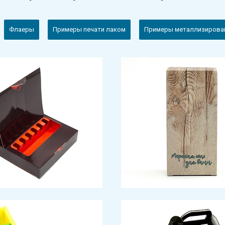
Флаеры
Примеры печати лаком
Примеры металлизирован