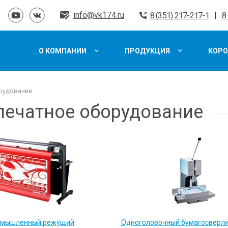
info@vk174.ru
|
8 (351) 217-217-1
8
О КОМПАНИИ
ПРОДУКЦИЯ
КОРО
рудование
печатное оборудование
омышленный режущий
Одноголовочный бумагосверл