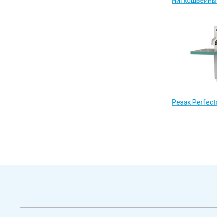
Ниткошвейны
Резак Perfect