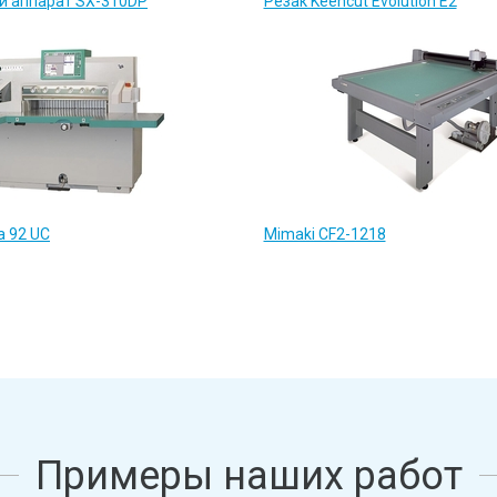
й аппарат SX-310DP
Резак Keencut Evolution E2
a 92 UC
Mimaki CF2-1218
Примеры наших работ