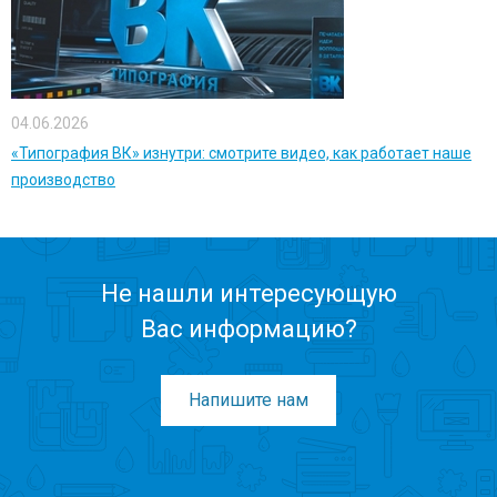
04.06.2026
«Типография ВК» изнутри: смотрите видео, как работает наше
производство
Не нашли интересующую
Вас информацию?
Напишите нам