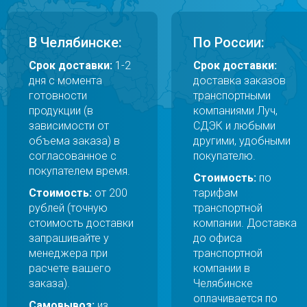
В Челябинске:
По России:
Срок доставки:
1-2
Срок доставки:
дня с момента
доставка заказов
готовности
транспортными
продукции (в
компаниями Луч,
зависимости от
СДЭК и любыми
объема заказа) в
другими, удобными
согласованное с
покупателю.
покупателем время.
Стоимость:
по
Стоимость:
от 200
тарифам
рублей (точную
транспортной
стоимость доставки
компании. Доставка
запрашивайте у
до офиса
менеджера при
транспортной
расчете вашего
компании в
заказа).
Челябинске
оплачивается по
Самовывоз:
из