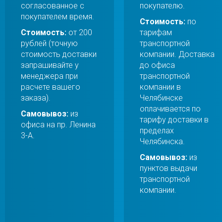
согласованное с
покупателю.
покупателем время.
Стоимость:
по
Стоимость:
от 200
тарифам
рублей (точную
транспортной
стоимость доставки
компании. Доставка
запрашивайте у
до офиса
менеджера при
транспортной
расчете вашего
компании в
заказа).
Челябинске
оплачивается по
Самовывоз:
из
тарифу доставки в
офиса на пр. Ленина
пределах
3-А.
Челябинска.
Самовывоз:
из
пунктов выдачи
транспортной
компании.