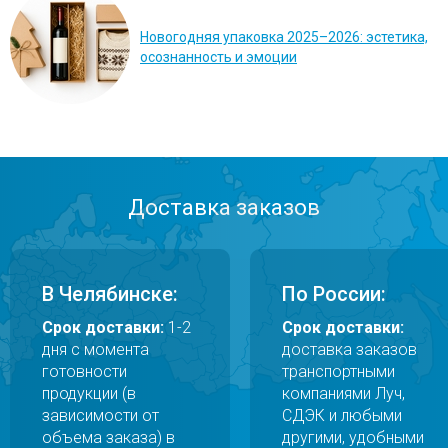
Перейти в галерею
Новогодняя упаковка 2025–2026: эстетика,
осознанность и эмоции
Доставка заказов
Перейти в галерею
Перейти в галерею
Перейти в галерею
Перейти в галерею
Перейти в галерею
Перейти в галерею
Перейти в галерею
В Челябинске:
По России:
Срок доставки:
1-2
Срок доставки:
дня с момента
доставка заказов
готовности
транспортными
продукции (в
компаниями Луч,
зависимости от
СДЭК и любыми
объема заказа) в
другими, удобными