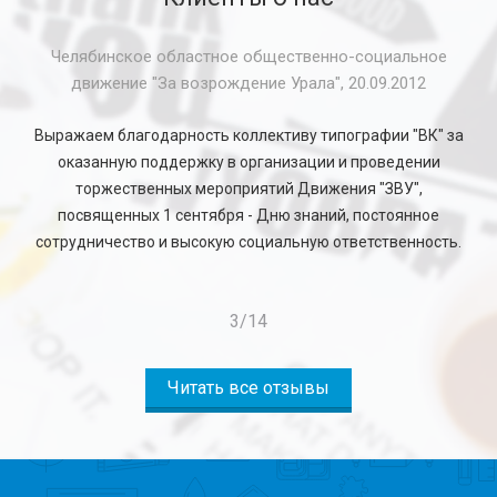
Анастасия, Стоматологическая клиника "Эталон",
20.11.2019
Благодарим типографию ВК за неизменно высокое
качество! Сегодня, при получении заказа сравнили
полиграфию со старой партией, которую печатали в
другом месте. Разница очевидна. При равных ценах,
качество продукции на уровень выше.
4
/
14
Читать все отзывы