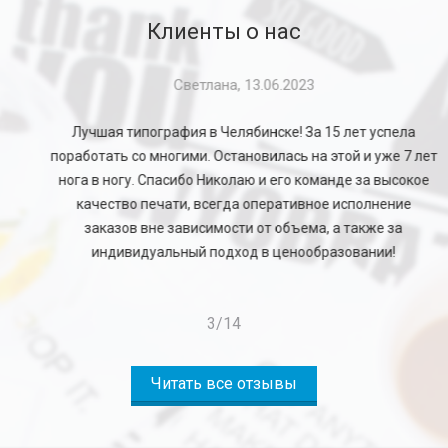
Клиенты о нас
Светлана, 13.06.2023
Лучшая типография в Челябинске! За 15 лет успела
поработать со многими. Остановилась на этой и уже 7 лет
нога в ногу. Спасибо Николаю и его команде за высокое
качество печати, всегда оперативное исполнение
заказов вне зависимости от объема, а также за
индивидуальный подход в ценообразовании!
3
/
14
Читать все отзывы
Перейти в галерею
Перейти в галерею
Перейти в галерею