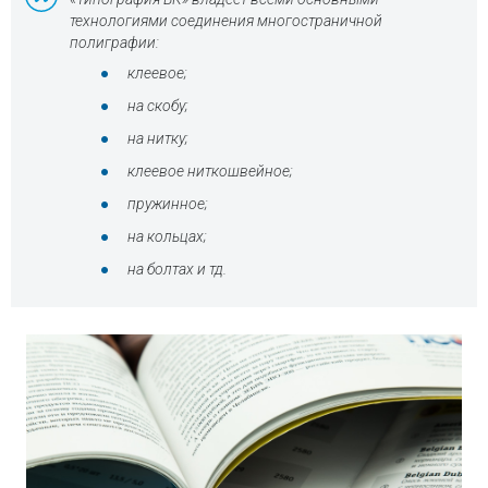
технологиями соединения многостраничной
полиграфии:
клеевое;
на скобу;
на нитку;
клеевое ниткошвейное;
пружинное;
на кольцах;
на болтах и тд.