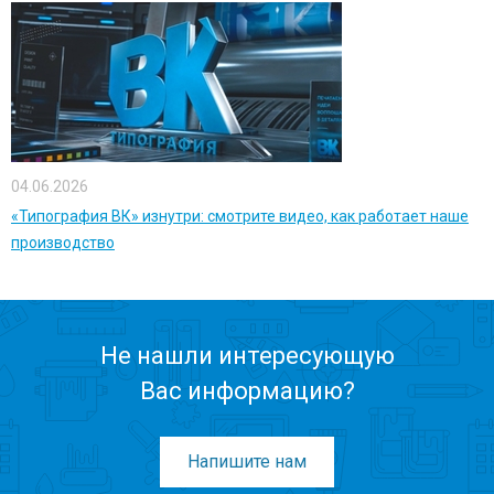
04.06.2026
«Типография ВК» изнутри: смотрите видео, как работает наше
производство
Не нашли интересующую
Вас информацию?
Напишите нам