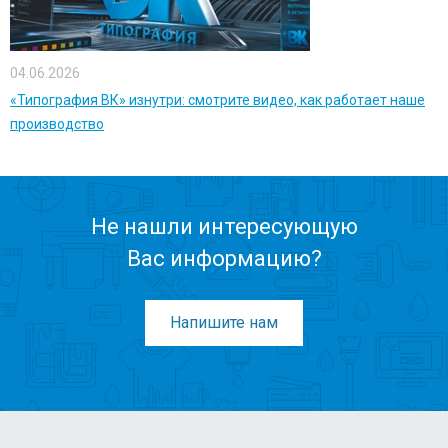
04.06.2026
«Типография ВК» изнутри: смотрите видео, как работает наше
производство
Не нашли интересующую
Вас информацию?
Напишите нам