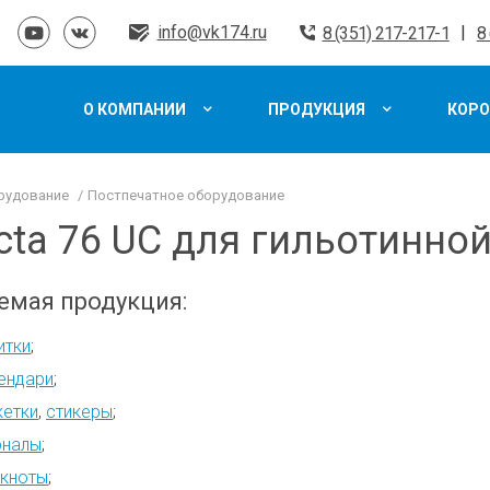
info@vk174.ru
|
8 (351) 217-217-1
8
О КОМПАНИИ
ПРОДУКЦИЯ
КОРО
рудование
Постпечатное оборудование
cta 76 UC для гильотинно
емая продукция:
итки
;
ендари
;
кетки
,
стикеры
;
рналы
;
кноты
;