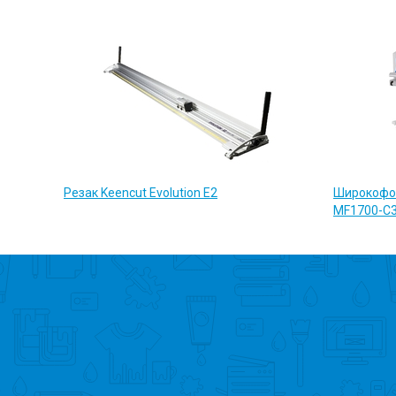
Резак Keencut Evolution E2
Широкофо
MF1700-C