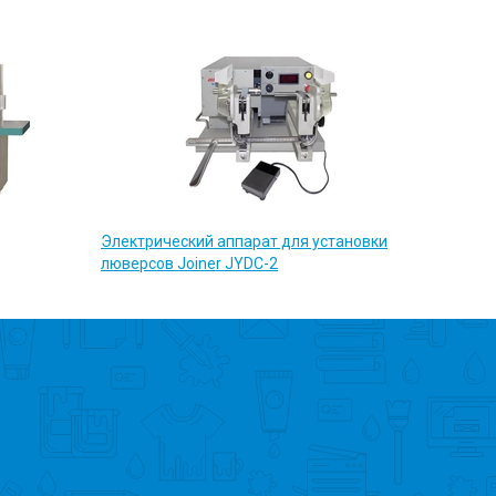
Электрический аппарат для установки
люверсов Joiner JYDС-2