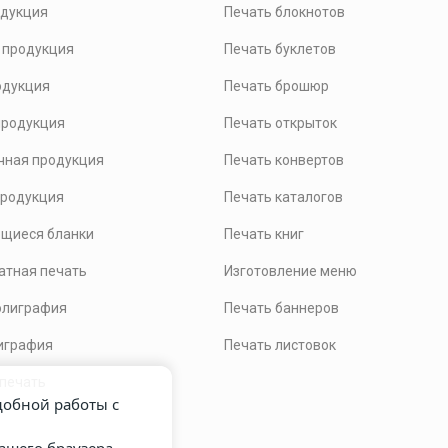
одукция
Печать блокнотов
 продукция
Печать буклетов
одукция
Печать брошюр
продукция
Печать открыток
чная продукция
Печать конвертов
продукция
Печать каталогов
щиеся бланки
Печать книг
тная печать
Изготовление меню
олиграфия
Печать баннеров
играфия
Печать листовок
 печать
удобной работы с