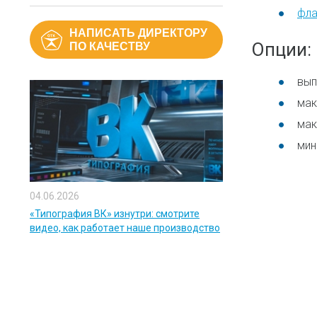
фл
НАПИСАТЬ ДИРЕКТОРУ
Опции:
ПО КАЧЕСТВУ
вып
мак
мак
мин
04.06.2026
«Типография ВК» изнутри: смотрите
видео, как работает наше производство