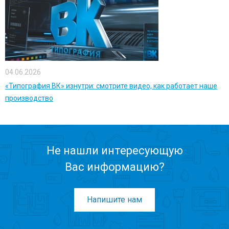
04.06.2026
«Типография ВК» изнутри: смотрите видео, как работает наше
производство
Не нашли интересующую
Вас информацию?
Напишите нам